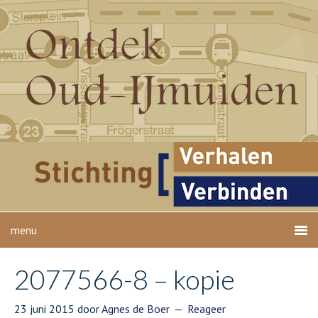
2077566-8 – kopie
23 juni 2015
door
Agnes de Boer
Reageer