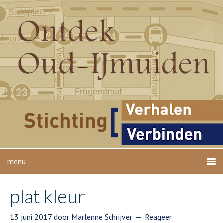
plat kleur
13 juni 2017
door
Marlenne Schrijver
Reageer